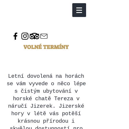
JIZERSKÉ HORY V LÉTĚ
VOLNÉ TERMÍNY
Letní dovolená na horách
se vám vyvede o něco lépe
s čistým ubytování v
horské chatě Tereza v
náručí Jizerek. Jizerské
hory v létě vás potěší
krásnou přírodou i
skvělou dostupností pro