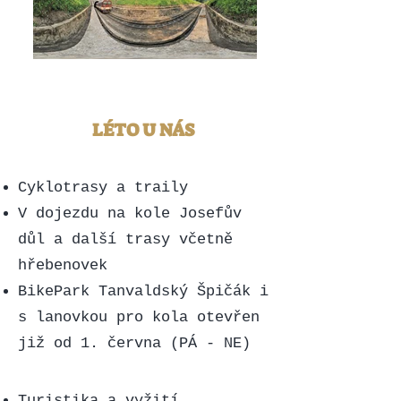
LÉTO U NÁS
Cyklotrasy a traily
V dojezdu na kole Josefův
důl a další trasy včetně
hřebenovek
BikePark Tanvaldský
Špičák i
s lanovkou pro kola otevřen
již od 1. června (PÁ - NE)
Turistika a vyžití