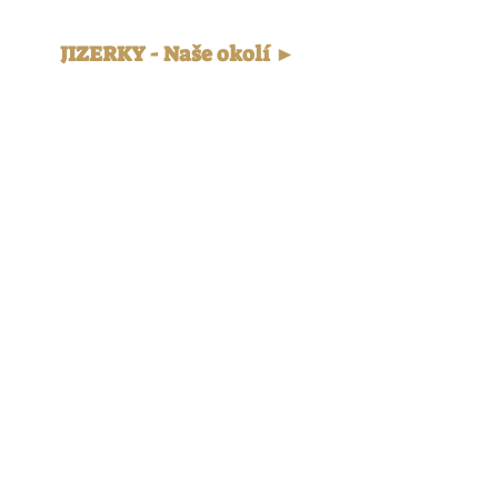
JIZERKY - Naše okolí ►
JIZERKY 365 DNÍ V ROCE
ČLÁNKY PRO INSPIRACI
SMRŽOVKA - NEJBLIŽŠÍ
OKOLÍ