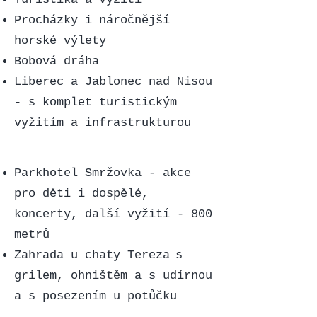
Procházky i náročnější
horské výlety
Bobová dráha
Liberec a Jablonec nad Nisou
- s komplet turistickým
vyžitím a infrastrukturou
Parkhotel Smržovka
- akce
pro děti i dospělé,
koncerty, další vyžití - 800
metrů
Zahrada u chaty Tereza
s
grilem, ohništěm a s udírnou
a s posezením u potůčku